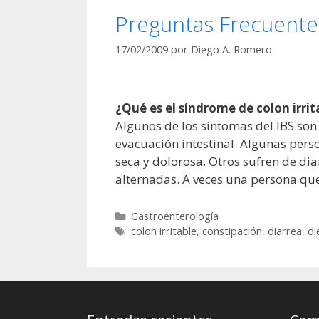
Preguntas Frecuentes
17/02/2009
por
Diego A. Romero
¿Qué es el síndrome de colon irrit
Algunos de los síntomas del IBS son
evacuación intestinal. Algunas pers
seca y dolorosa. Otros sufren de dia
alternadas. A veces una persona que
Categorías
Gastroenterología
Etiquetas
colon irritable
,
constipación
,
diarrea
,
di