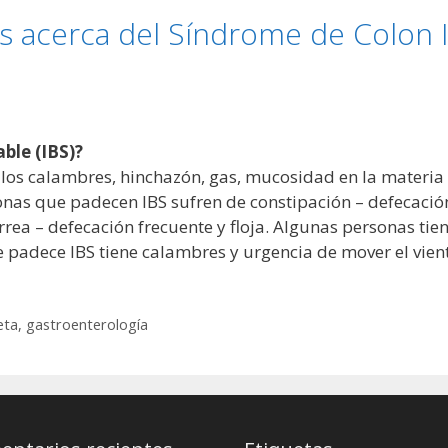
 acerca del Síndrome de Colon I
able (IBS)?
 los calambres, hinchazón, gas, mucosidad en la materia 
onas que padecen IBS sufren de constipación – defecació
rrea – defecación frecuente y floja. Algunas personas tie
 padece IBS tiene calambres y urgencia de mover el vien
eta
,
gastroenterología