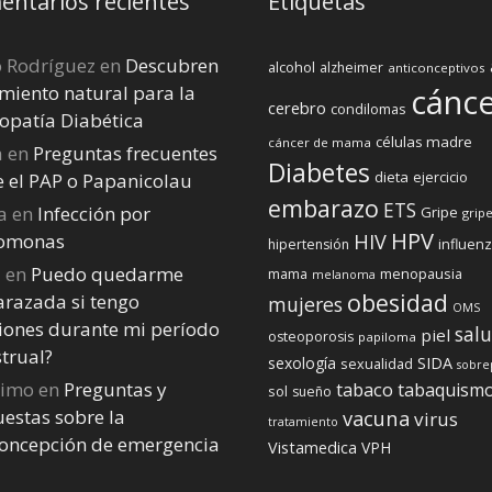
ntarios recientes
Etiquetas
o Rodríguez
en
Descubren
alcohol
alzheimer
anticonceptivos
miento natural para la
cánc
cerebro
condilomas
opatía Diabética
células madre
cáncer de mama
a
en
Preguntas frecuentes
Diabetes
dieta
ejercicio
e el PAP o Papanicolau
embarazo
ETS
a
en
Infección por
Gripe
gripe
HPV
homonas
HIV
influen
hipertensión
a
en
Puedo quedarme
menopausia
mama
melanoma
obesidad
razada si tengo
mujeres
OMS
iones durante mi perí­odo
sal
piel
osteoporosis
papiloma
trual?
sexología
SIDA
sexualidad
sobre
nimo
en
Preguntas y
tabaco
tabaquism
sol
sueño
estas sobre la
vacuna
virus
tratamiento
concepción de emergencia
Vistamedica
VPH