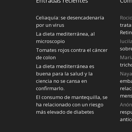
Entradas recientes
Come
Celiaquía: se desencadenaría
Roci
por un virus
trata
Retin
La dieta mediterránea, al
microscopio
lucil
sobr
Tomates rojos contra el cáncer
de colon
Mari
tric
La dieta mediterránea es
buena para la salud y la
Nay
ciencia no se cansa en
emba
confirmarlo.
relac
mens
El consumo de mantequilla, se
ha relacionado con un riesgo
Anó
más elevado de diabetes
respu
anti