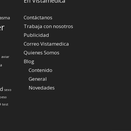
En Vistamedica
Contáctanos
asma
er
Trabaja con nosotros
Publicidad
Correo Vistamedica
Quienes Somos
 aviar
Blog
za
Contenido
General
Novedades
ud
sexo
peso
o
test