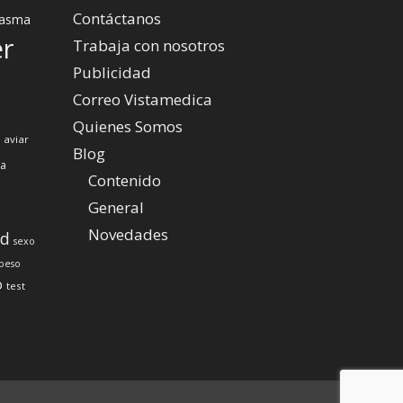
Contáctanos
asma
er
Trabaja con nosotros
Publicidad
Correo Vistamedica
Quienes Somos
 aviar
Blog
za
Contenido
General
Novedades
ud
sexo
peso
o
test