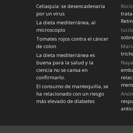
Celiaquía: se desencadenaría
Roci
por un virus
trata
Retin
La dieta mediterránea, al
microscopio
lucil
sobr
Tomates rojos contra el cáncer
de colon
Mari
tric
La dieta mediterránea es
buena para la salud y la
Nay
ciencia no se cansa en
emba
confirmarlo.
relac
mens
El consumo de mantequilla, se
ha relacionado con un riesgo
Anó
más elevado de diabetes
respu
anti