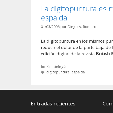
La digitopuntura es má
espalda
01/03/2006
por
Diego A. Romero
La digitopuntura en los mismos punt
reducir el dolor de la parte baja d
edición digital de la revista
British 
Categorías
Kinesiología
Etiquetas
digitopuntura
,
espalda
Entradas recientes
Come