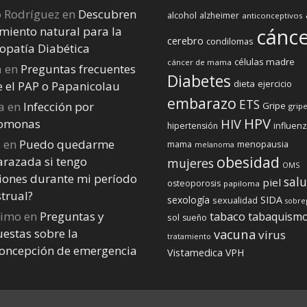
o Rodríguez
en
Descubren
alcohol
alzheimer
anticonceptivos
miento natural para la
cánc
cerebro
condilomas
opatía Diabética
células madre
cáncer de mama
a
en
Preguntas frecuentes
Diabetes
dieta
ejercicio
e el PAP o Papanicolau
embarazo
ETS
a
en
Infección por
Gripe
gripe
HPV
homonas
HIV
influen
hipertensión
a
en
Puedo quedarme
menopausia
mama
melanoma
obesidad
razada si tengo
mujeres
OMS
iones durante mi perí­odo
sal
piel
osteoporosis
papiloma
trual?
sexología
SIDA
sexualidad
sobre
nimo
en
Preguntas y
tabaco
tabaquism
sol
sueño
estas sobre la
vacuna
virus
tratamiento
concepción de emergencia
Vistamedica
VPH