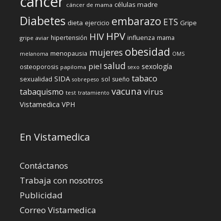
cáncer
células madre
cáncer de mama
Diabetes
embarazo
ETS
dieta
ejercicio
Gripe
HPV
HIV
influenza
hipertensión
mama
gripe aviar
obesidad
mujeres
menopausia
melanoma
OMS
salud
piel
sexología
osteoporosis
papiloma
sexo
tabaco
SIDA
sexualidad
sol
sueño
sobrepeso
vacuna
virus
tabaquismo
test
tratamiento
Vistamedica
VPH
En Vistamedica
Contáctanos
Trabaja con nosotros
Publicidad
Correo Vistamedica