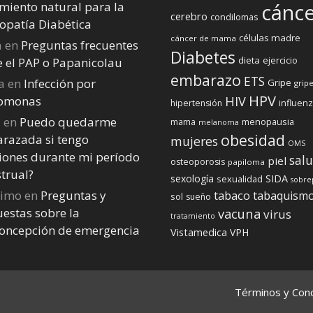
miento natural para la
cánc
cerebro
condilomas
opatía Diabética
células madre
cáncer de mama
a
en
Preguntas frecuentes
Diabetes
dieta
ejercicio
e el PAP o Papanicolau
embarazo
ETS
a
en
Infección por
Gripe
gripe
HPV
homonas
HIV
influen
hipertensión
a
en
Puedo quedarme
menopausia
mama
melanoma
obesidad
razada si tengo
mujeres
OMS
iones durante mi perí­odo
sal
piel
osteoporosis
papiloma
trual?
sexología
SIDA
sexualidad
sobre
nimo
en
Preguntas y
tabaco
tabaquism
sol
sueño
estas sobre la
vacuna
virus
tratamiento
concepción de emergencia
Vistamedica
VPH
Términos y Cond