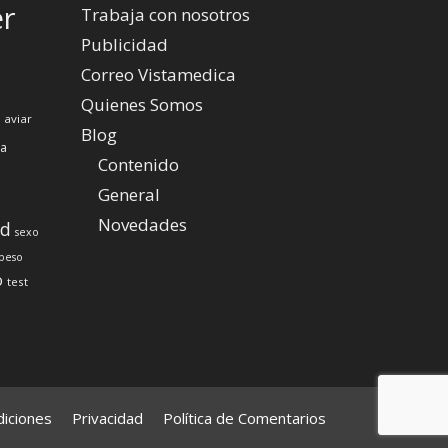
er
Trabaja con nosotros
Publicidad
Correo Vistamedica
Quienes Somos
 aviar
Blog
za
Contenido
General
Novedades
ud
sexo
peso
o
test
iciones
Privacidad
Política de Comentarios