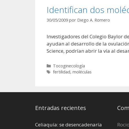
Identifican dos molécu
30/05/2009
por
Diego A. Romero
Investigadores del Colegio Baylor d
ayudan al desarrollo de la ovulación
Science, podrían abrir la vía al des
Categorías
Tocoginecología
Etiquetas
fertilidad
,
moléculas
Entradas recientes
Come
Celiaquía: se desencadenaría
Roci