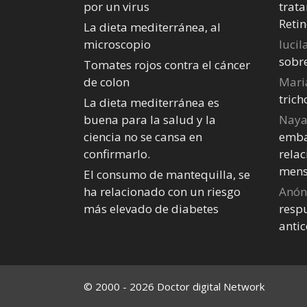
por un virus
trata
Retin
La dieta mediterránea, al
microscopio
lucil
sobr
Tomates rojos contra el cáncer
de colon
Mari
tric
La dieta mediterránea es
buena para la salud y la
Nay
ciencia no se cansa en
emba
confirmarlo.
relac
mens
El consumo de mantequilla, se
ha relacionado con un riesgo
Anó
más elevado de diabetes
respu
anti
© 2000 - 2026 Doctor digital Network