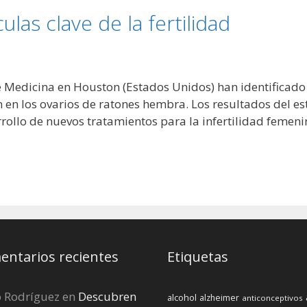
las clave de la fertilidad
e Medicina en Houston (Estados Unidos) han identificado
 en los ovarios de ratones hembra. Los resultados del est
arrollo de nuevos tratamientos para la infertilidad femeni
ntarios recientes
Etiquetas
o Rodríguez
en
Descubren
alcohol
alzheimer
anticonceptivos