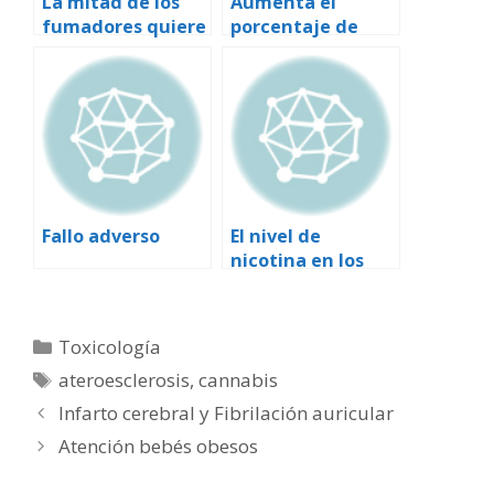
La mitad de los
Aumenta el
fumadores quiere
porcentaje de
dejar el tabaco
mujeres
fumadoras en
todo el mundo
Fallo adverso
El nivel de
nicotina en los
cigarrillos
americanos
aumentó un 10%
Categorías
Toxicología
en los últimos seis
Etiquetas
ateroesclerosis
,
cannabis
años
Infarto cerebral y Fibrilación auricular
Atención bebés obesos