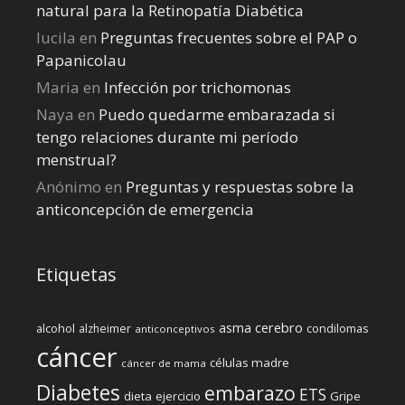
natural para la Retinopatía Diabética
lucila
en
Preguntas frecuentes sobre el PAP o
Papanicolau
Maria
en
Infección por trichomonas
Naya
en
Puedo quedarme embarazada si
tengo relaciones durante mi perí­odo
menstrual?
Anónimo
en
Preguntas y respuestas sobre la
anticoncepción de emergencia
Etiquetas
cerebro
asma
alcohol
condilomas
alzheimer
anticonceptivos
cáncer
células madre
cáncer de mama
Diabetes
embarazo
ETS
dieta
ejercicio
Gripe