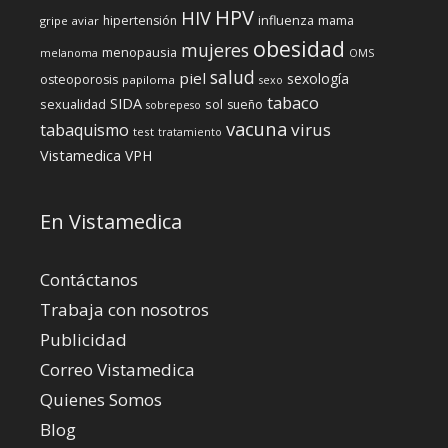
HPV
HIV
influenza
hipertensión
mama
gripe aviar
obesidad
mujeres
menopausia
melanoma
OMS
salud
piel
sexología
osteoporosis
papiloma
sexo
tabaco
SIDA
sexualidad
sol
sueño
sobrepeso
vacuna
virus
tabaquismo
test
tratamiento
Vistamedica
VPH
En Vistamedica
Contáctanos
Trabaja con nosotros
Publicidad
Correo Vistamedica
Quienes Somos
Blog