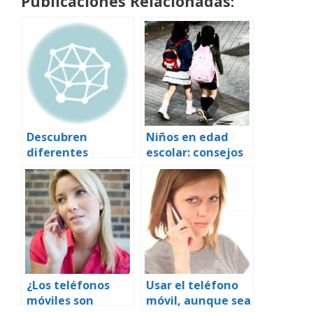
Publicaciones Relacionadas:
Descubren
Niños en edad
diferentes
escolar: consejos
variantes
para prevenir
genéticas del
dolores de
virus H5N1 de la
espalda
gripe aviar en
aves de todo el
sudeste asiático
¿Los teléfonos
Usar el teléfono
móviles son
móvil, aunque sea