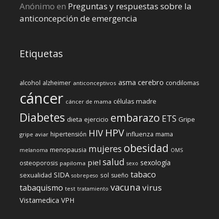
Anónimo
en
Preguntas y respuestas sobre la
anticoncepción de emergencia
Etiquetas
cerebro
asma
alcohol
condilomas
alzheimer
anticonceptivos
cáncer
células madre
cáncer de mama
Diabetes
embarazo
ETS
dieta
ejercicio
Gripe
HPV
HIV
influenza
hipertensión
mama
gripe aviar
obesidad
mujeres
menopausia
melanoma
OMS
salud
piel
sexología
osteoporosis
papiloma
sexo
tabaco
SIDA
sexualidad
sol
sueño
sobrepeso
vacuna
virus
tabaquismo
test
tratamiento
Vistamedica
VPH