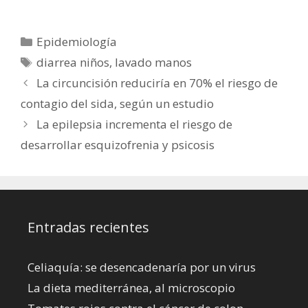
peligrosos para la
durante mucho
salud?
tiempo, no
produce cáncer
Categorías
Epidemiología
Etiquetas
diarrea niños
,
lavado manos
La circuncisión reduciría en 70% el riesgo de
contagio del sida, según un estudio
La epilepsia incrementa el riesgo de
desarrollar esquizofrenia y psicosis
Entradas recientes
Celiaquía: se desencadenaría por un virus
La dieta mediterránea, al microscopio