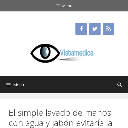
Saltar
Menu
al
contenido
Menú
El simple lavado de manos
con agua y jabón evitaría la