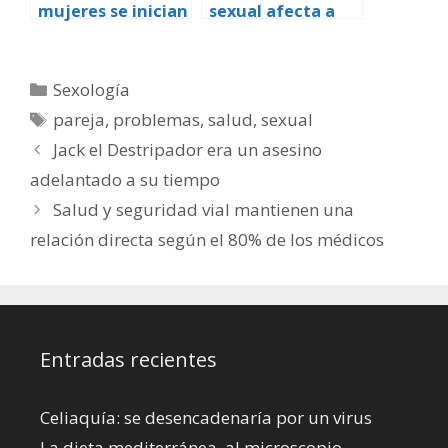
mujeres se inician
sexual afecta a
sexualmente
un 33 por ciento
antes que los
de las mujeres y
varones
los casos se
Categorías
Sexología
elevan al 45 por
Etiquetas
pareja
,
problemas
,
salud
,
sexual
ciento tras la
menopausia
Jack el Destripador era un asesino
adelantado a su tiempo
Salud y seguridad vial mantienen una
relación directa según el 80% de los médicos
Entradas recientes
Celiaquía: se desencadenaría por un virus
La dieta mediterránea, al microscopio