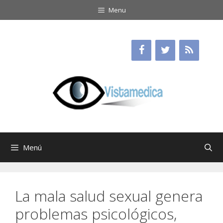
Saltar
Menu
al
contenido
Menú
La mala salud sexual genera
problemas psicológicos,