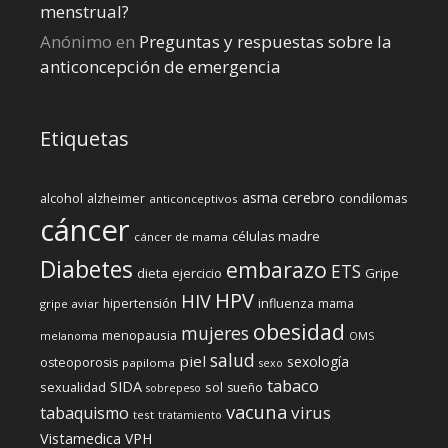
menstrual?
Anónimo
en
Preguntas y respuestas sobre la
anticoncepción de emergencia
Etiquetas
cerebro
asma
alcohol
condilomas
alzheimer
anticonceptivos
cáncer
células madre
cáncer de mama
Diabetes
embarazo
ETS
dieta
ejercicio
Gripe
HPV
HIV
influenza
hipertensión
mama
gripe aviar
obesidad
mujeres
menopausia
melanoma
OMS
salud
piel
sexología
osteoporosis
papiloma
sexo
tabaco
SIDA
sexualidad
sol
sueño
sobrepeso
vacuna
virus
tabaquismo
test
tratamiento
Vistamedica
VPH