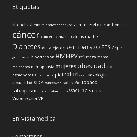
Etiquetas
cerebro
asma
alcohol
condilomas
alzheimer
anticonceptivos
cáncer
células madre
cáncer de mama
Diabetes
embarazo
ETS
dieta
ejercicio
Gripe
HPV
HIV
influenza
hipertensión
mama
gripe aviar
obesidad
mujeres
menopausia
melanoma
OMS
salud
piel
sexología
osteoporosis
papiloma
sexo
tabaco
SIDA
sexualidad
sol
sueño
sobrepeso
vacuna
virus
tabaquismo
test
tratamiento
Vistamedica
VPH
En Vistamedica
Contáctanos