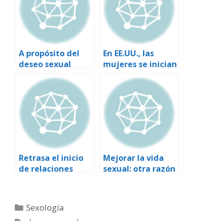
A propósito del
En EE.UU., las
deseo sexual
mujeres se inician
sexualmente
antes que los
varones
Retrasa el inicio
Mejorar la vida
de relaciones
sexual: otra razón
sexuales la
para bajar de
educación
peso
Categorías
Sexología
Etiquetas