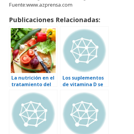
Fuente:www.azprensa.com
Publicaciones Relacionadas:
La nutrición en el
Los suplementos
tratamiento del
de vitamina D se
cáncer
asocian con un
menor riesgo de
mortalidad