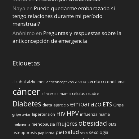
Naya
en
Puedo quedarme embarazada si
tengo relaciones durante mi perí­odo
menstrual?
Anónimo
en
Preguntas y respuestas sobre la
anticoncepción de emergencia
Etiquetas
cerebro
asma
alcohol
condilomas
alzheimer
anticonceptivos
cáncer
células madre
cáncer de mama
Diabetes
embarazo
ETS
dieta
ejercicio
Gripe
HPV
HIV
influenza
hipertensión
mama
gripe aviar
obesidad
mujeres
menopausia
melanoma
OMS
salud
piel
sexología
osteoporosis
papiloma
sexo