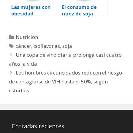
Las mujeres con
El consumo de
obesidad
nuez de soja
abdominal tienen
reduce la
mayor riesgo de
hipertensión en
morir por
mujeres
Categorías
Nutrición
problemas
postmenopáusica
Etiquetas
cáncer
,
isoflavonas
,
soja
cardiacos o
s
cáncer
Una copa de vino diaria prolonga casi cuatro
años la vida
Los hombres circuncidados reducen el riesgo
de contagiarse de VIH hasta el 50%, según
estudios
Entradas recientes