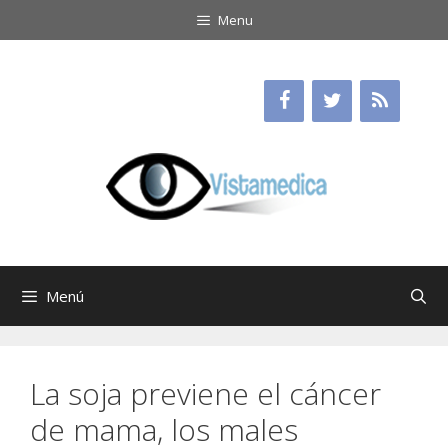
Saltar
Menu
al
contenido
Menú
La soja previene el cáncer
de mama, los males