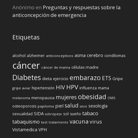
Anónimo
en
Preguntas y respuestas sobre la
anticoncepción de emergencia
Etiquetas
cerebro
asma
alcohol
condilomas
alzheimer
anticonceptivos
cáncer
células madre
cáncer de mama
Diabetes
embarazo
ETS
dieta
ejercicio
Gripe
HPV
HIV
influenza
hipertensión
mama
gripe aviar
obesidad
mujeres
menopausia
melanoma
OMS
salud
piel
sexología
osteoporosis
papiloma
sexo
tabaco
SIDA
sexualidad
sol
sueño
sobrepeso
vacuna
virus
tabaquismo
test
tratamiento
Vistamedica
VPH