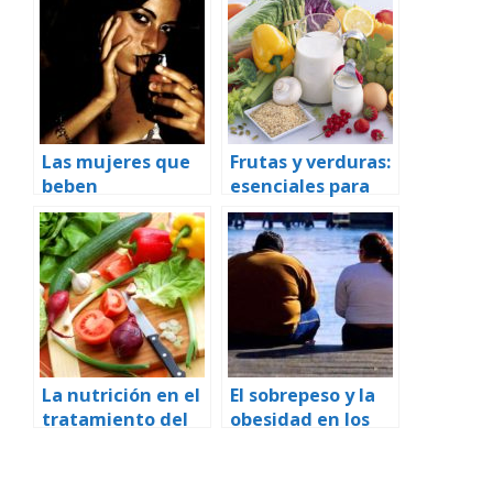
Las mujeres que
Frutas y verduras:
beben
esenciales para
moderadamente
una dieta
parece ganar
saludable
menos peso que
las no bebedoras
La nutrición en el
El sobrepeso y la
tratamiento del
obesidad en los
cáncer
adultos