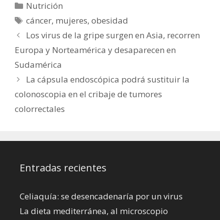
Categorías
Nutrición
Etiquetas
cáncer
,
mujeres
,
obesidad
Los virus de la gripe surgen en Asia, recorren
Europa y Norteamérica y desaparecen en
Sudamérica
La cápsula endoscópica podrá sustituir la
colonoscopia en el cribaje de tumores
colorrectales
Entradas recientes
Celiaquía: se desencadenaría por un virus
La dieta mediterránea, al microscopio