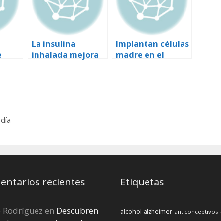
La insulina
Implantan células
e
inhalada mejora
madre en el
r
el control de la
páncreas de un
 la
glucosa en
diabético.
ayunas
 día
ntarios recientes
Etiquetas
o Rodríguez
en
Descubren
alcohol
alzheimer
anticonceptivos