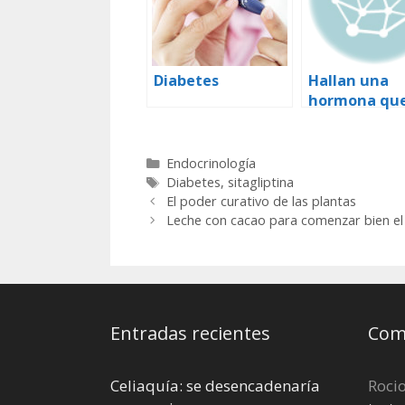
Diabetes
Hallan una
hormona qu
podría actua
para prevenir
obesidad y la
Categorías
Endocrinología
diabetes
Etiquetas
Diabetes
,
sitagliptina
El poder curativo de las plantas
Leche con cacao para comenzar bien el
Entradas recientes
Come
Celiaquía: se desencadenaría
Roci