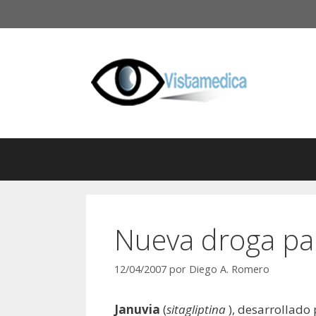
Saltar
al
contenido
Nueva droga par
12/04/2007
por
Diego A. Romero
Januvia
(
sitagliptina
), desarrollado 