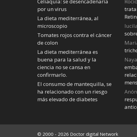
Celiaquía: se desencadenaría
Roci
por un virus
trata
Retin
La dieta mediterránea, al
microscopio
lucil
sobr
Tomates rojos contra el cáncer
de colon
Mari
tric
La dieta mediterránea es
buena para la salud y la
Nay
ciencia no se cansa en
emba
confirmarlo.
relac
mens
El consumo de mantequilla, se
ha relacionado con un riesgo
Anó
más elevado de diabetes
respu
anti
© 2000 - 2026 Doctor digital Network