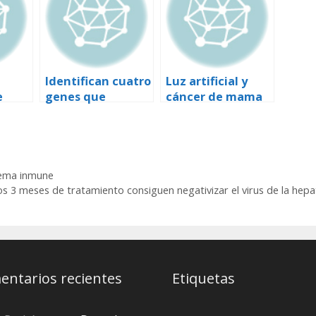
Identifican cuatro
Luz artificial y
e
genes que
cáncer de mama
mama
aumentan el
riesgo de cáncer
de mama
tema inmune
os 3 meses de tratamiento consiguen negativizar el virus de la hepat
ntarios recientes
Etiquetas