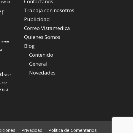
Contáctanos
asma
er
Trabaja con nosotros
Publicidad
Correo Vistamedica
Quienes Somos
 aviar
Blog
za
Contenido
General
Novedades
ud
sexo
peso
o
test
iciones
Privacidad
Política de Comentarios