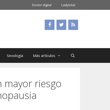
Doctor digital
Ladytotal
Sexología
Más artículos
n mayor riesgo
nopausia