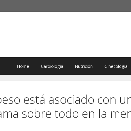
Home
Cardiología
Nutrición
Ginecología
eso está asociado con u
ama sobre todo en la me