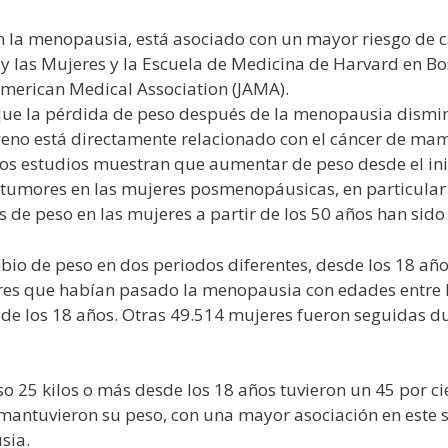
en la menopausia, está asociado con un mayor riesgo de
y las Mujeres y la Escuela de Medicina de Harvard en Bo
 American Medical Association (JAMA).
 que la pérdida de peso después de la menopausia dismi
geno está directamente relacionado con el cáncer de mam
Los estudios muestran que aumentar de peso desde el ini
e tumores en las mujeres posmenopáusicas, en particula
 de peso en las mujeres a partir de los 50 años han sid
bio de peso en dos periodos diferentes, desde los 18 añ
eres que habían pasado la menopausia con edades entre 
de los 18 años. Otras 49.514 mujeres fueron seguidas du
 25 kilos o más desde los 18 años tuvieron un 45 por ci
ntuvieron su peso, con una mayor asociación en este s
sia.