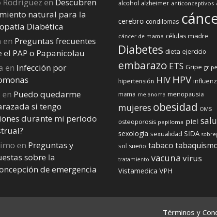
o Rodríguez
en
Descubren
alcohol
alzheimer
anticonceptivos
miento natural para la
cánc
cerebro
condilomas
opatía Diabética
células madre
cáncer de mama
a
en
Preguntas frecuentes
Diabetes
dieta
ejercicio
e el PAP o Papanicolau
embarazo
ETS
a
en
Infección por
Gripe
gripe
HPV
homonas
HIV
influen
hipertensión
a
en
Puedo quedarme
menopausia
mama
melanoma
obesidad
razada si tengo
mujeres
OMS
iones durante mi perí­odo
sal
piel
osteoporosis
papiloma
trual?
sexología
SIDA
sexualidad
sobre
nimo
en
Preguntas y
tabaco
tabaquism
sol
sueño
estas sobre la
vacuna
virus
tratamiento
concepción de emergencia
Vistamedica
VPH
Términos y Cond