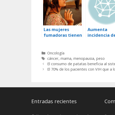
Las mujeres
Aumenta
fumadoras tienen
incidencia d
más riesgo de
cáncer de 
sufrir cáncer de
masculino
mama
Categorías
Oncología
Etiquetas
cáncer
,
mama
,
menopausia
,
peso
El consumo de patatas beneficia al sis
El 70% de los pacientes con VIH que a l
Entradas recientes
Come