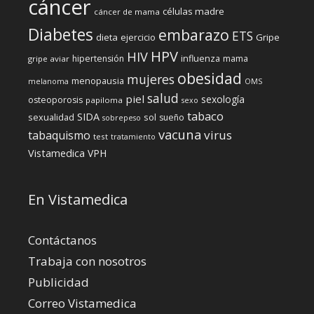
cáncer
células madre
cáncer de mama
Diabetes
embarazo
ETS
dieta
ejercicio
Gripe
HPV
HIV
influenza
hipertensión
mama
gripe aviar
obesidad
mujeres
menopausia
melanoma
OMS
salud
piel
sexología
osteoporosis
papiloma
sexo
tabaco
SIDA
sexualidad
sol
sueño
sobrepeso
vacuna
virus
tabaquismo
test
tratamiento
Vistamedica
VPH
En Vistamedica
Contáctanos
Trabaja con nosotros
Publicidad
Correo Vistamedica