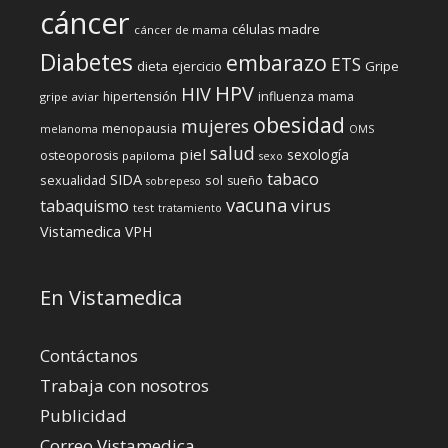
cáncer
células madre
cáncer de mama
Diabetes
embarazo
ETS
dieta
ejercicio
Gripe
HPV
HIV
influenza
hipertensión
mama
gripe aviar
obesidad
mujeres
menopausia
melanoma
OMS
salud
piel
sexología
osteoporosis
papiloma
sexo
tabaco
SIDA
sexualidad
sol
sueño
sobrepeso
vacuna
virus
tabaquismo
test
tratamiento
Vistamedica
VPH
En Vistamedica
Contáctanos
Trabaja con nosotros
Publicidad
Correo Vistamedica