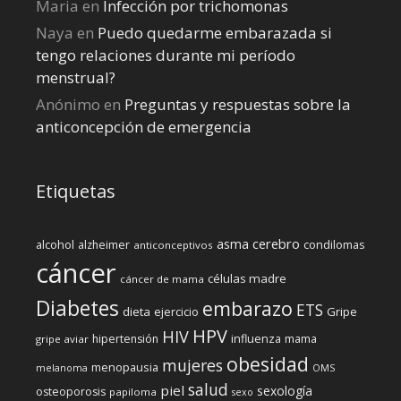
Maria
en
Infección por trichomonas
Naya
en
Puedo quedarme embarazada si
tengo relaciones durante mi perí­odo
menstrual?
Anónimo
en
Preguntas y respuestas sobre la
anticoncepción de emergencia
Etiquetas
cerebro
asma
alcohol
condilomas
alzheimer
anticonceptivos
cáncer
células madre
cáncer de mama
Diabetes
embarazo
ETS
dieta
ejercicio
Gripe
HPV
HIV
influenza
hipertensión
mama
gripe aviar
obesidad
mujeres
menopausia
melanoma
OMS
salud
piel
sexología
osteoporosis
papiloma
sexo