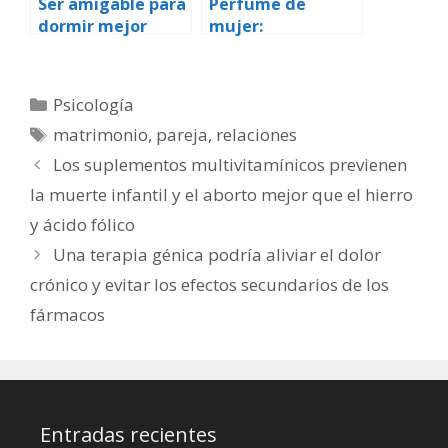
Ser amigable para
Perfume de
dormir mejor
mujer:
testosterona
masculina
responde a
Categorías
Psicología
señales olfativas
Etiquetas
matrimonio
,
pareja
,
relaciones
de ovulación
Los suplementos multivitamínicos previenen
la muerte infantil y el aborto mejor que el hierro
y ácido fólico
Una terapia génica podría aliviar el dolor
crónico y evitar los efectos secundarios de los
fármacos
Entradas recientes