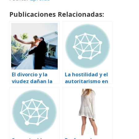
Publicaciones Relacionadas:
El divorcio y la
La hostilidad y el
viudez dañan la
autoritarismo en
salud de manera
la pareja
que incluso
aumentan la
casarse de nuevo
aterosclerosis en
no lo sana.
mujeres y
hombres