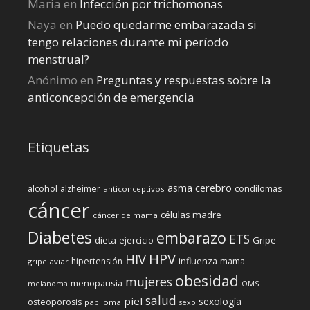
Maria
en
Infección por trichomonas
Naya
en
Puedo quedarme embarazada si
tengo relaciones durante mi perí­odo
menstrual?
Anónimo
en
Preguntas y respuestas sobre la
anticoncepción de emergencia
Etiquetas
cerebro
asma
alcohol
condilomas
alzheimer
anticonceptivos
cáncer
células madre
cáncer de mama
Diabetes
embarazo
ETS
dieta
ejercicio
Gripe
HPV
HIV
influenza
hipertensión
mama
gripe aviar
obesidad
mujeres
menopausia
melanoma
OMS
salud
piel
sexología
osteoporosis
papiloma
sexo