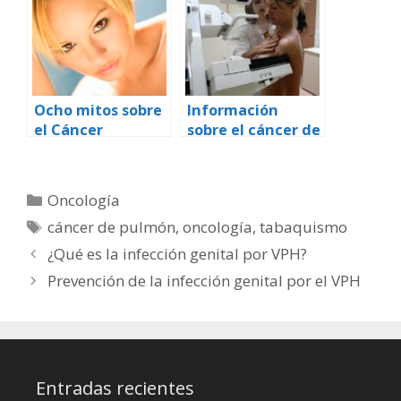
Ocho mitos sobre
Información
el Cáncer
sobre el cáncer de
mama y la
mamografía
Categorías
Oncología
Etiquetas
cáncer de pulmón
,
oncología
,
tabaquismo
¿Qué es la infección genital por VPH?
Prevención de la infección genital por el VPH
Entradas recientes