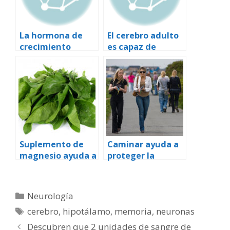
La hormona de
El cerebro adulto
crecimiento
es capaz de
podría curar los
formar nuevas
efectos de las
neuronas
drogas en las
neuronas de la
memoria
Suplemento de
Caminar ayuda a
magnesio ayuda a
proteger la
incrementar el
memoria
capital
intelectual
Categorías
Neurología
Etiquetas
cerebro
,
hipotálamo
,
memoria
,
neuronas
Descubren que 2 unidades de sangre de