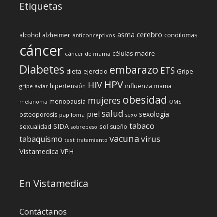
Etiquetas
cerebro
asma
alcohol
condilomas
alzheimer
anticonceptivos
cáncer
células madre
cáncer de mama
Diabetes
embarazo
ETS
dieta
ejercicio
Gripe
HPV
HIV
influenza
hipertensión
mama
gripe aviar
obesidad
mujeres
menopausia
melanoma
OMS
salud
piel
sexología
osteoporosis
papiloma
sexo
tabaco
SIDA
sexualidad
sol
sueño
sobrepeso
vacuna
virus
tabaquismo
test
tratamiento
Vistamedica
VPH
En Vistamedica
Contáctanos