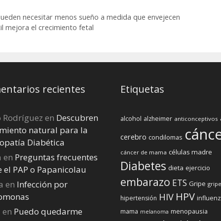
dar a luz
terapia
oncológica
 pueden necesitar menos sueño a medida que envejecen
l mejora el crecimiento fetal
ntarios recientes
Etiquetas
o Rodríguez
en
Descubren
alcohol
alzheimer
anticonceptivos
miento natural para la
cánc
cerebro
condilomas
opatía Diabética
células madre
cáncer de mama
a
en
Preguntas frecuentes
Diabetes
dieta
ejercicio
e el PAP o Papanicolau
embarazo
ETS
a
en
Infección por
Gripe
gripe
HPV
homonas
HIV
influen
hipertensión
a
en
Puedo quedarme
menopausia
mama
melanoma