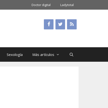
Doctor digital
Ladytotal
Sexología
Más artículos