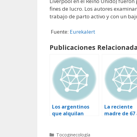
Liverpool en el Reino Unido) fueron
fines de lucro. Los autores examina
trabajo de parto activo y con un baj
Fuente:
Eurekalert
Publicaciones Relacionada
Los argentinos
La reciente
que alquilan
madre de 67
vientres deben
evoluciona
hacerlo desde el
favorableme
exterior
Categorías
Tocoginecología