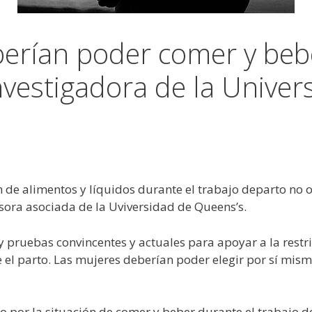
erían poder comer y beb
nvestigadora de la Univer
ón de alimentos y líquidos durante el trabajo departo no
esora asociada de la Uviversidad de Queens’s.
 pruebas convincentes y actuales para apoyar a la restric
 el parto. Las mujeres deberían poder elegir por sí mism
 por la situación de comer y beber durante el trabajo d