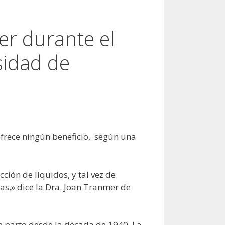
er durante el
sidad de
 ofrece ningún beneficio, según una
ción de líquidos, y tal vez de
as,» dice la Dra. Joan Tranmer de
e parto desde la década de 1940. La