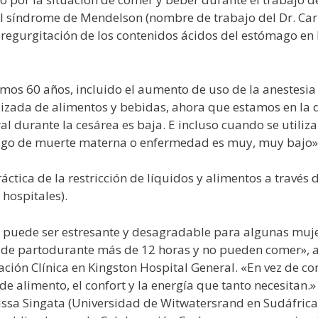
 el síndrome de Mendelson (nombre de trabajo del Dr. Car
regurgitación de los contenidos ácidos del estómago en
imos 60 años, incluido el aumento de uso de la anestesi
lizada de alimentos y bebidas, ahora que estamos en la 
al durante la cesárea es baja. E incluso cuando se utiliz
iesgo de muerte materna o enfermedad es muy, muy bajo»
áctica de la restricción de líquidos y alimentos a través 
 hospitales).
os puede ser estresante y desagradable para algunas mu
o de partodurante más de 12 horas y no pueden comer»,
ación Clínica en Kingston Hospital General. «En vez de c
 alimento, el confort y la energía que tanto necesitan.»
issa Singata (Universidad de Witwatersrand en Sudáfrica)