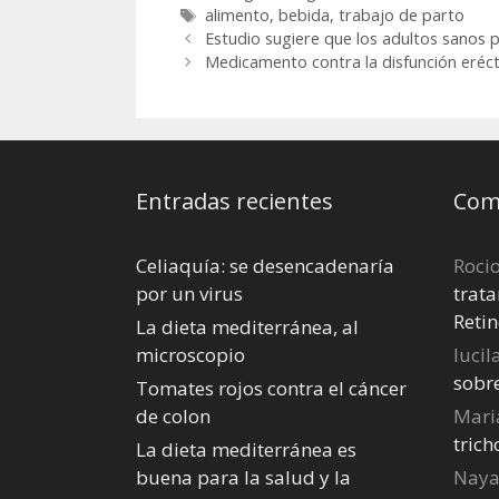
Etiquetas
alimento
,
bebida
,
trabajo de parto
Estudio sugiere que los adultos sanos
Medicamento contra la disfunción erécti
Entradas recientes
Come
Celiaquía: se desencadenaría
Roci
por un virus
trata
Retin
La dieta mediterránea, al
microscopio
lucil
sobr
Tomates rojos contra el cáncer
de colon
Mari
tric
La dieta mediterránea es
buena para la salud y la
Nay