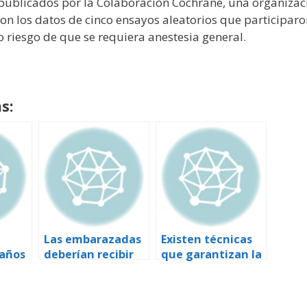
 publicados por la Colaboración Cochrane, una organizac
ron los datos de cinco ensayos aleatorios que participa
o riesgo de que se requiera anestesia general.
s:
Las embarazadas
Existen técnicas
 años
deberían recibir
que garantizan la
más información
fertilidad en
nte
para decidir
mujeres que se
dónde prefieren
someten a