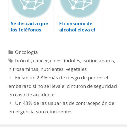
Se descarta que
El consumo de
los teléfonos
alcohol eleva el
móviles
riesgo de cáncer
aumenten el
en mujeres
riesgo de sufrir
Categorías
Oncología
melanoma ocular
Etiquetas
brócoli
,
cáncer
,
coles
,
indoles
,
isotiocianatos
,
nitrosaminas
,
nutrientes
,
vegetales
Existe un 2,8% más de riesgo de perder el
embarazo si no se lleva el cinturón de seguridad
en caso de accidente
Un 43% de las usuarias de contracepción de
emergencia son reincidentes