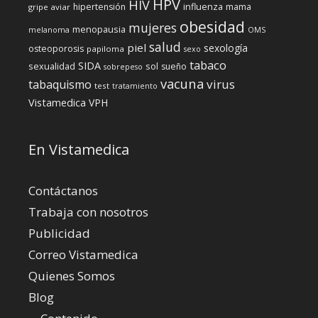
HPV
HIV
influenza
hipertensión
mama
gripe aviar
obesidad
mujeres
menopausia
melanoma
OMS
salud
piel
sexología
osteoporosis
papiloma
sexo
tabaco
SIDA
sexualidad
sol
sueño
sobrepeso
vacuna
virus
tabaquismo
test
tratamiento
Vistamedica
VPH
En Vistamedica
Contáctanos
Trabaja con nosotros
Publicidad
Correo Vistamedica
Quienes Somos
Blog