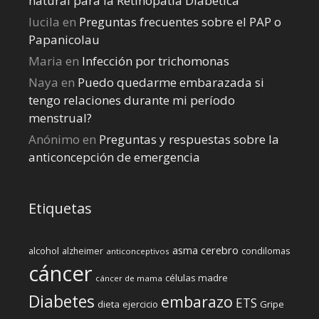
natural para la Retinopatía Diabética
lucila
en
Preguntas frecuentes sobre el PAP o
Papanicolau
Maria
en
Infección por trichomonas
Naya
en
Puedo quedarme embarazada si
tengo relaciones durante mi perí­odo
menstrual?
Anónimo
en
Preguntas y respuestas sobre la
anticoncepción de emergencia
Etiquetas
cerebro
asma
alcohol
condilomas
alzheimer
anticonceptivos
cáncer
células madre
cáncer de mama
Diabetes
embarazo
ETS
dieta
ejercicio
Gripe