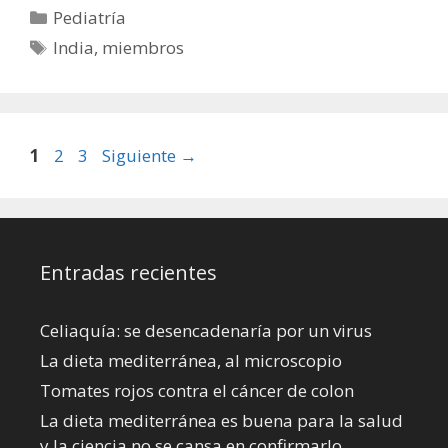
Categorías
Pediatría
Etiquetas
India
,
miembros
Página
Página
Página
1
2
3
Siguiente
→
Entradas recientes
Celiaquía: se desencadenaría por un virus
La dieta mediterránea, al microscopio
Tomates rojos contra el cáncer de colon
La dieta mediterránea es buena para la salud
y la ciencia no se cansa en confirmarlo.