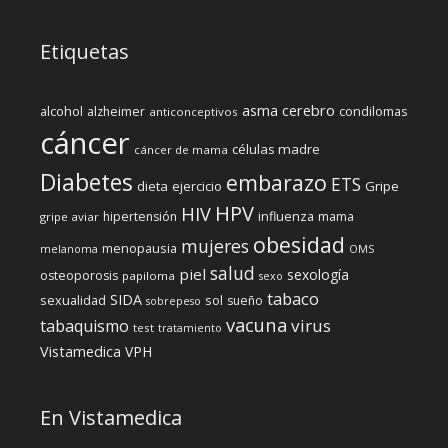
Etiquetas
cerebro
asma
alcohol
condilomas
alzheimer
anticonceptivos
cáncer
células madre
cáncer de mama
Diabetes
embarazo
ETS
dieta
ejercicio
Gripe
HPV
HIV
influenza
hipertensión
mama
gripe aviar
obesidad
mujeres
menopausia
melanoma
OMS
salud
piel
sexología
osteoporosis
papiloma
sexo
tabaco
SIDA
sexualidad
sol
sueño
sobrepeso
vacuna
virus
tabaquismo
test
tratamiento
Vistamedica
VPH
En Vistamedica