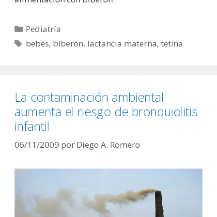
Categorías
Pediatría
Etiquetas
bebés
,
biberón
,
lactancia materna
,
tetina
La contaminación ambiental
aumenta el riesgo de bronquiolitis
infantil
06/11/2009
por
Diego A. Romero