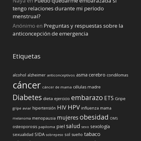
Naya
en
Puedo quedarme embarazada si
tengo relaciones durante mi perí­odo
menstrual?
Anónimo
en
Preguntas y respuestas sobre la
anticoncepción de emergencia
Etiquetas
cerebro
asma
alcohol
condilomas
alzheimer
anticonceptivos
cáncer
células madre
cáncer de mama
Diabetes
embarazo
ETS
dieta
ejercicio
Gripe
HPV
HIV
influenza
hipertensión
mama
gripe aviar
obesidad
mujeres
menopausia
melanoma
OMS
salud
piel
sexología
osteoporosis
papiloma
sexo
tabaco
SIDA
sexualidad
sol
sueño
sobrepeso