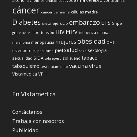
asma
alcohol
condilomas
alzheimer
anticonceptivos
cáncer
células madre
cáncer de mama
Diabetes
embarazo
ETS
dieta
ejercicio
Gripe
HPV
HIV
influenza
hipertensión
mama
gripe aviar
obesidad
mujeres
menopausia
melanoma
OMS
salud
piel
sexología
osteoporosis
papiloma
sexo
tabaco
SIDA
sexualidad
sol
sueño
sobrepeso
vacuna
virus
tabaquismo
test
tratamiento
Vistamedica
VPH
En Vistamedica
Contáctanos
Trabaja con nosotros
Publicidad