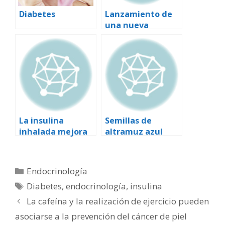
Diabetes
Lanzamiento de
una nueva
insulina análoga
de acción rápida
más flexible y que
reduce el tiempo
de actuación
La insulina
Semillas de
inhalada mejora
altramuz azul
el control de la
previenen la
glucosa en
diabetes tipo 2
ayunas
Categorías
Endocrinología
Etiquetas
Diabetes
,
endocrinología
,
insulina
La cafeína y la realización de ejercicio pueden
asociarse a la prevención del cáncer de piel