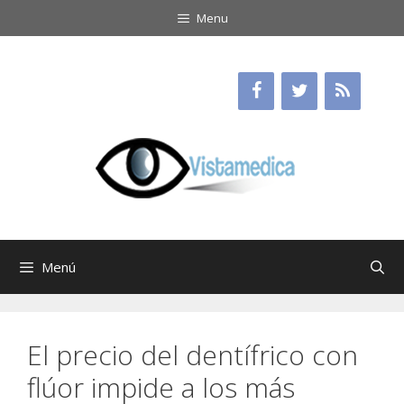
Saltar
Menu
al
contenido
Menú
El precio del dentífrico con
flúor impide a los más