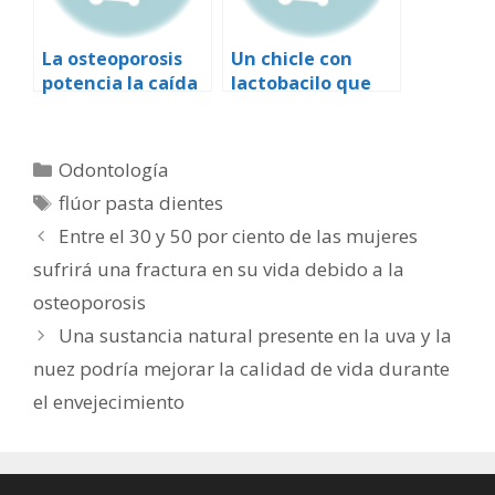
La osteoporosis
Un chicle con
potencia la caída
lactobacilo que
de los dientes
ataca la bacteria
que produce las
caries podría
Categorías
Odontología
llegar a las
Etiquetas
flúor pasta dientes
tiendas en 2007
Entre el 30 y 50 por ciento de las mujeres
sufrirá una fractura en su vida debido a la
osteoporosis
Una sustancia natural presente en la uva y la
nuez podría mejorar la calidad de vida durante
el envejecimiento