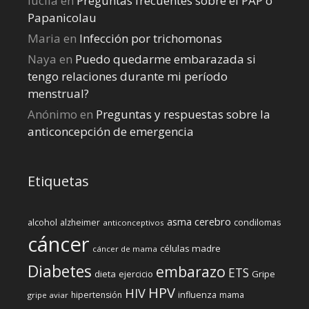
lucila
en
Preguntas frecuentes sobre el PAP o
Papanicolau
Maria
en
Infección por trichomonas
Naya
en
Puedo quedarme embarazada si
tengo relaciones durante mi perí­odo
menstrual?
Anónimo
en
Preguntas y respuestas sobre la
anticoncepción de emergencia
Etiquetas
cerebro
asma
alcohol
condilomas
alzheimer
anticonceptivos
cáncer
células madre
cáncer de mama
Diabetes
embarazo
ETS
dieta
ejercicio
Gripe
HPV
HIV
influenza
hipertensión
mama
gripe aviar