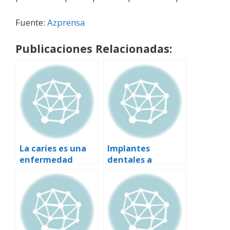
Fuente:
Azprensa
Publicaciones Relacionadas:
La caries es una
Implantes
enfermedad
dentales a
infecciosa que se
distancia a través
transmite y
de Internet
contagia de
madres a hijos