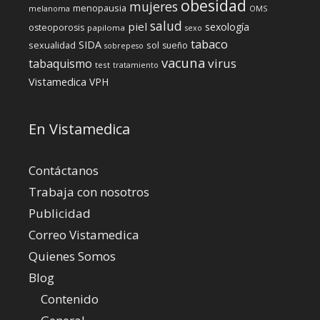
obesidad
mujeres
menopausia
melanoma
OMS
salud
piel
sexología
osteoporosis
papiloma
sexo
tabaco
SIDA
sexualidad
sol
sueño
sobrepeso
vacuna
virus
tabaquismo
test
tratamiento
Vistamedica
VPH
En Vistamedica
Contáctanos
Trabaja con nosotros
Publicidad
Correo Vistamedica
Quienes Somos
Blog
Contenido