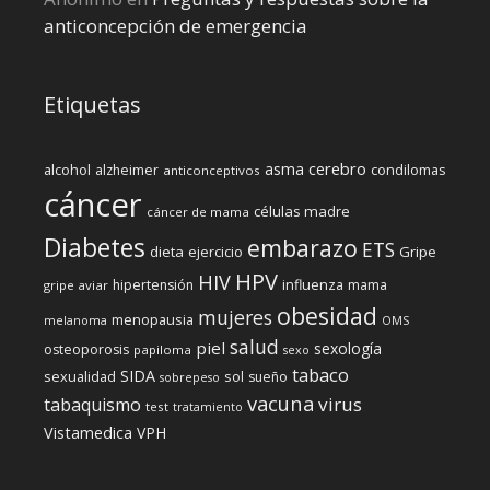
anticoncepción de emergencia
Etiquetas
cerebro
asma
alcohol
condilomas
alzheimer
anticonceptivos
cáncer
células madre
cáncer de mama
Diabetes
embarazo
ETS
dieta
ejercicio
Gripe
HPV
HIV
influenza
hipertensión
mama
gripe aviar
obesidad
mujeres
menopausia
melanoma
OMS
salud
piel
sexología
osteoporosis
papiloma
sexo
tabaco
SIDA
sexualidad
sol
sueño
sobrepeso
vacuna
virus
tabaquismo
test
tratamiento
Vistamedica
VPH