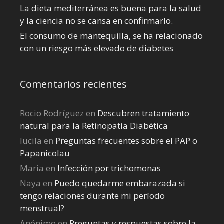
La dieta mediterránea es buena para la salud
y la ciencia no se cansa en confirmarlo.
El consumo de mantequilla, se ha relacionado
con un riesgo más elevado de diabetes
Comentarios recientes
Rocio Rodríguez
en
Descubren tratamiento
natural para la Retinopatía Diabética
lucila
en
Preguntas frecuentes sobre el PAP o
Papanicolau
Maria
en
Infección por trichomonas
Naya
en
Puedo quedarme embarazada si
tengo relaciones durante mi perí­odo
menstrual?
Anónimo
en
Preguntas y respuestas sobre la