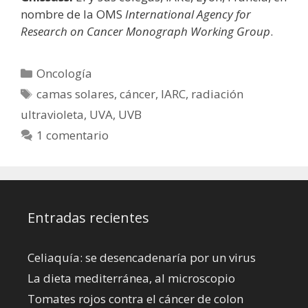
nombre de la OMS
International Agency for
Research on Cancer Monograph Working Group
.
Categorías
Oncología
Etiquetas
camas solares
,
cáncer
,
IARC
,
radiación
ultravioleta
,
UVA
,
UVB
1 comentario
Entradas recientes
Celiaquía: se desencadenaría por un virus
La dieta mediterránea, al microscopio
Tomates rojos contra el cáncer de colon