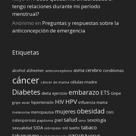
tengo relaciones durante mi perí­odo
menstrual?
Anónimo
en
Preguntas y respuestas sobre la
anticoncepción de emergencia
Etiquetas
cerebro
asma
alcohol
condilomas
alzheimer
anticonceptivos
cáncer
células madre
cáncer de mama
Diabetes
embarazo
ETS
dieta
ejercicio
Gripe
HPV
HIV
influenza
hipertensión
mama
gripe aviar
obesidad
mujeres
menopausia
melanoma
OMS
salud
piel
sexología
osteoporosis
papiloma
sexo
tabaco
SIDA
sexualidad
sol
sueño
sobrepeso
vacuna
virus
tabaquismo