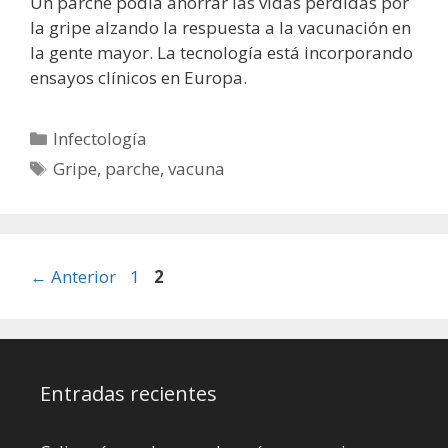
Un parche podía ahorrar las vidas perdidas por
la gripe alzando la respuesta a la vacunación en
la gente mayor. La tecnología está incorporando
ensayos clínicos en Europa.
Categorías
Infectología
Etiquetas
Gripe
,
parche
,
vacuna
Página
Página
←
Anterior
1
2
Entradas recientes