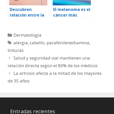
Descubren
El melanoma es el
relación entre la
cáncer más
vitamina D y el
común en
cáncer de piel
mujeres jóvenes
Categorías
Dermatología
Etiquetas
alergia
,
cabello
,
parafenilenediamina
,
tinturas
Salud y seguridad vial mantienen una
relación directa según el 80% de los médicos
La artrosis afecta a la mitad de los mayores
de 35 años
Entradas recientes