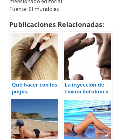
mencionado editorial.
Fuente: El mundo.es
Publicaciones Relacionadas:
Qué hacer con los
La inyección de
piojos.
toxina botulínica
puede ayudar a
prevenir algunos
tipos de dolores
de migraña