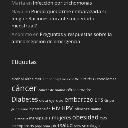
Maria
en
Infección por trichomonas
Naya
en
Puedo quedarme embarazada si
tengo relaciones durante mi perí­odo
menstrual?
Anónimo
en
Preguntas y respuestas sobre la
anticoncepción de emergencia
Etiquetas
cerebro
asma
alcohol
condilomas
alzheimer
anticonceptivos
cáncer
células madre
cáncer de mama
Diabetes
embarazo
ETS
dieta
ejercicio
Gripe
HPV
HIV
influenza
hipertensión
mama
gripe aviar
obesidad
mujeres
menopausia
melanoma
OMS
salud
piel
sexología
osteoporosis
papiloma
sexo