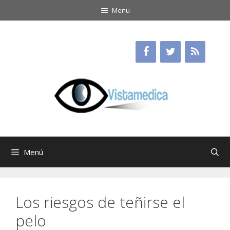
Saltar
Menu
al
contenido
Menú
Los riesgos de teñirse el
pelo