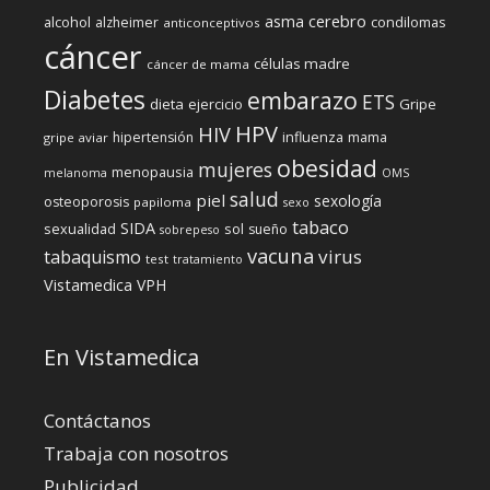
cerebro
asma
alcohol
condilomas
alzheimer
anticonceptivos
cáncer
células madre
cáncer de mama
Diabetes
embarazo
ETS
dieta
ejercicio
Gripe
HPV
HIV
influenza
hipertensión
mama
gripe aviar
obesidad
mujeres
menopausia
melanoma
OMS
salud
piel
sexología
osteoporosis
papiloma
sexo
tabaco
SIDA
sexualidad
sol
sueño
sobrepeso
vacuna
virus
tabaquismo
test
tratamiento
Vistamedica
VPH
En Vistamedica
Contáctanos
Trabaja con nosotros
Publicidad