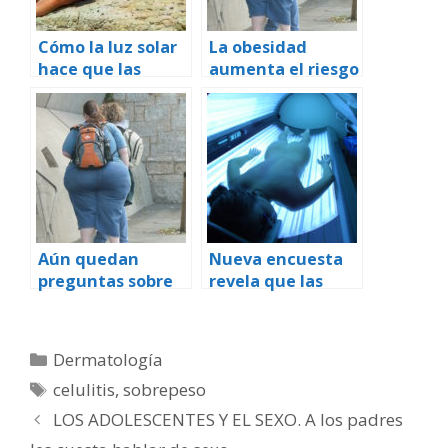
Cómo la luz solar
La obesidad
hace que las
aumenta el riesgo
células de la piel
de cáncer, y he
se vuelvan
aquí cómo
cancerosas
Aún quedan
Nueva encuesta
preguntas sobre
revela que las
la cirugía
adolescentes y
bariátrica para los
mujeres jóvenes
adolescentes
necesitan
Categorías
Dermatología
educación sobre
Etiquetas
celulitis
,
sobrepeso
los peligros de las
camas solares
LOS ADOLESCENTES Y EL SEXO. A los padres