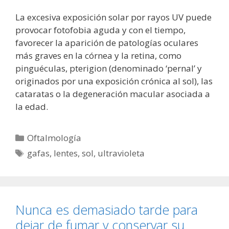
La excesiva exposición solar por rayos UV puede
provocar fotofobia aguda y con el tiempo,
favorecer la aparición de patologías oculares
más graves en la córnea y la retina, como
pinguéculas, pterigion (denominado ‘pernal’ y
originados por una exposición crónica al sol), las
cataratas o la degeneración macular asociada a
la edad.
Categorías
Oftalmología
Etiquetas
gafas
,
lentes
,
sol
,
ultravioleta
Nunca es demasiado tarde para
dejar de fumar y conservar su