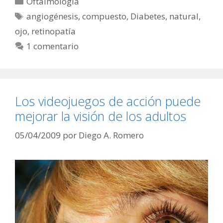
Oftalmología
Etiquetas
angiogénesis
,
compuesto
,
Diabetes
,
natural
,
ojo
,
retinopatía
1 comentario
Los videojuegos de acción puede
mejorar la visión de los adultos
05/04/2009
por
Diego A. Romero