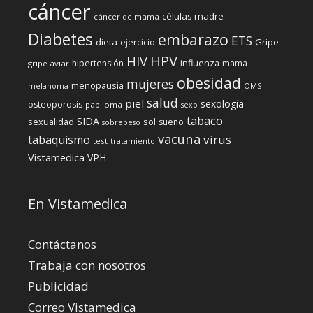
cáncer
células madre
cáncer de mama
Diabetes
embarazo
ETS
dieta
ejercicio
Gripe
HPV
HIV
influenza
hipertensión
mama
gripe aviar
obesidad
mujeres
menopausia
melanoma
OMS
salud
piel
sexología
osteoporosis
papiloma
sexo
tabaco
SIDA
sexualidad
sol
sueño
sobrepeso
vacuna
virus
tabaquismo
test
tratamiento
Vistamedica
VPH
En Vistamedica
Contáctanos
Trabaja con nosotros
Publicidad
Correo Vistamedica