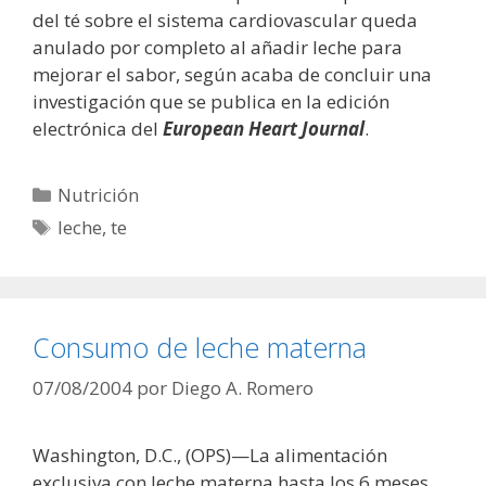
del té sobre el sistema cardiovascular queda
anulado por completo al añadir leche para
mejorar el sabor, según acaba de concluir una
investigación que se publica en la edición
electrónica del
European Heart Journal
.
Categorías
Nutrición
Etiquetas
leche
,
te
Consumo de leche materna
07/08/2004
por
Diego A. Romero
Washington, D.C., (OPS)—La alimentación
exclusiva con leche materna hasta los 6 meses