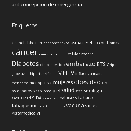
anticoncepción de emergencia
Etiquetas
cerebro
asma
alcohol
condilomas
alzheimer
anticonceptivos
cáncer
células madre
cáncer de mama
Diabetes
embarazo
ETS
dieta
ejercicio
Gripe
HPV
HIV
influenza
hipertensión
mama
gripe aviar
obesidad
mujeres
menopausia
melanoma
OMS
salud
piel
sexología
osteoporosis
papiloma
sexo
tabaco
SIDA
sexualidad
sol
sueño
sobrepeso
vacuna
virus
tabaquismo
test
tratamiento
Vistamedica
VPH