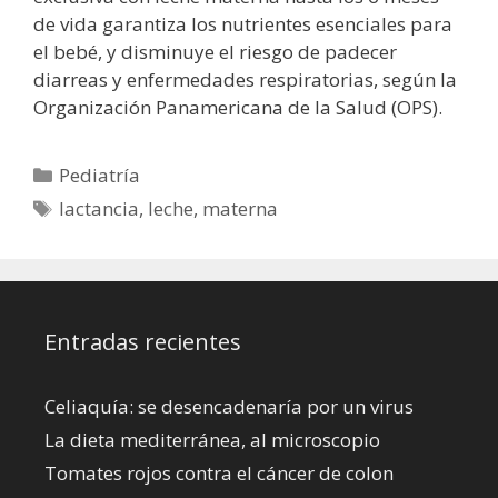
de vida garantiza los nutrientes esenciales para
el bebé, y disminuye el riesgo de padecer
diarreas y enfermedades respiratorias, según la
Organización Panamericana de la Salud (OPS).
Categorías
Pediatría
Etiquetas
lactancia
,
leche
,
materna
Entradas recientes
Celiaquía: se desencadenaría por un virus
La dieta mediterránea, al microscopio
Tomates rojos contra el cáncer de colon